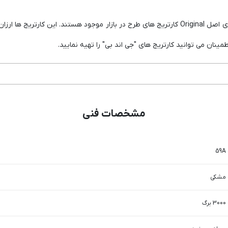
در حال حاضر به دلیل محدودیت های ورود کارتریج های اصل Original کارتریج های طرح در بازار موجو
ینان می توانید کارتریج های "جی اند بی" را تهیه نمایید.
مشخصات فنی
59A
مشکی
3000 برگ