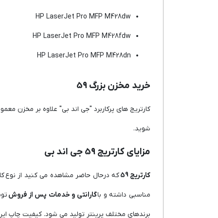
HP LaserJet Pro MFP M428dw
HP LaserJet Pro MFP M428fdw
HP LaserJet Pro MFP M428dn
خرید مخزن بزرگ 59
کارتریج های پرکاربرد "جی اند بی" علاوه بر مخزن معمولی با مخزن های بزرگ نیز
شوید.
مزایای کارتریج 59 جی اند بی
کارتریج 59
که درحال حاضر مشاهده می کنید از نوع کار
مناسبی داشته و با
گارانتی و خدمات پس از فروش
توس
برندهای مختلف پرینتر تولید می شود. کیفیت چاپ این کا