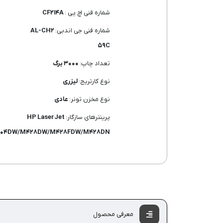
شماره فنی اچ پی :
CF۲۱۴A
شماره فنی جی اندبی:
AL-CH۲
۵۹C
تعداد چاپ:
۳۰۰۰ برگ
نوع کارتریج:
لیزری
نوع مخزن تونر:
عادی
پرینترهای سازگار:
HP LaserJet
۰۴DW/M۴۲۸DW/M۴۲۸FDW/M۴۲۸DN
معرفی محصول