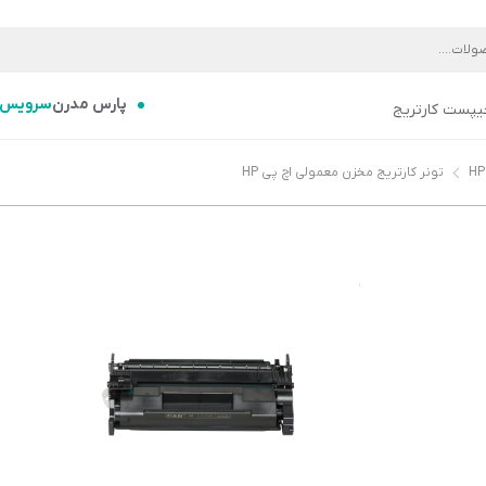
پارس مدرن
سرویس
یپست کارتریج
تونر کارتریج مخزن معمولی اچ پی HP