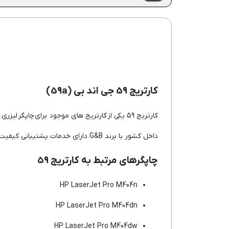
کارتریج 59 جی اند بی (59a)
کارتریج 59 یکی از کارتریج های موجود برای چاپگر لیزری اچ پی است و در بازار با نام
داخل کشور با برند G&B دارای خدمات پشتیبانی کیفیت است.
چاپگرهای مرتبط به کارتریج 59
HP LaserJet Pro M404n
HP LaserJet Pro M404dn
HP LaserJet Pro M404dw