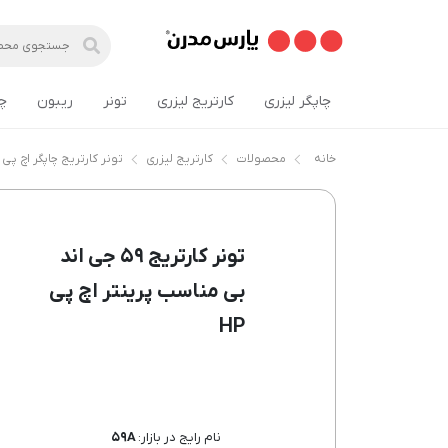
چاپگر لیزری
کارتریج لیزری
تونر
ریبون
چ
خانه
محصولات
کارتریج لیزری
تونر کارتریج چاپگر اچ پی HP
تونر کارتریج ۵۹ جی اند
بی مناسب پرینتر اچ پی
HP
نام رایج در بازار:
۵۹A