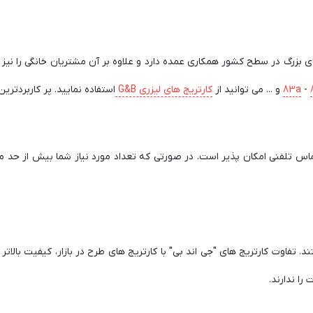
 بزرگ در سطح کشور همکاری عمده دارد و علاوه بر آن مشتریان خانگی را نیز پش
-
83a
و ... می توانید از
کارتریج های لیزری G&B
استفاده نمایید. پر کاربردترین چاپگرهای Hp توسط برند B
س تلفنی امکان پذیر است. در صورتی که تعداد مورد نیاز شما بیش از حد 
تند. تفاوت کارتریج های "جی اند بی" با کارتریج های طرح در بازار، کیفیت بال
را ندارند.