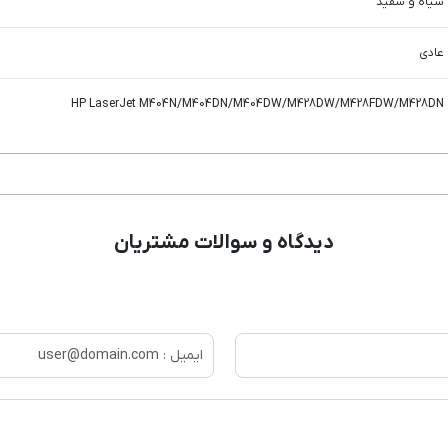
سیاه و سفید
عادی
HP LaserJet M404N/M404DN/M404DW/M428DW/M428FDW/M428DN
دیدگاه و سوالات مشتریان