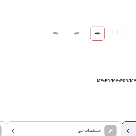
M۴۰۴N/M۴۰۴DN/M۴
مشخصات فنی