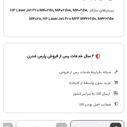
پرینترهای سازگار:
HP LaserJet Pro M۴۰۲dn, M۴۰۲dne, M۴۰۲dw,
M۴۰۲n; HP LaserJet Pro MFP M۴۲۶fdn, M۴۲۶fdw
2 سال خدمات پس از فروش پارس مدرن
شبکه یکپارچه خدمات پس از فروش
خرید بدون واسطه از کارخانه
ارسال کالا به سراسر کشور
ضمانت اصل بودن کالا