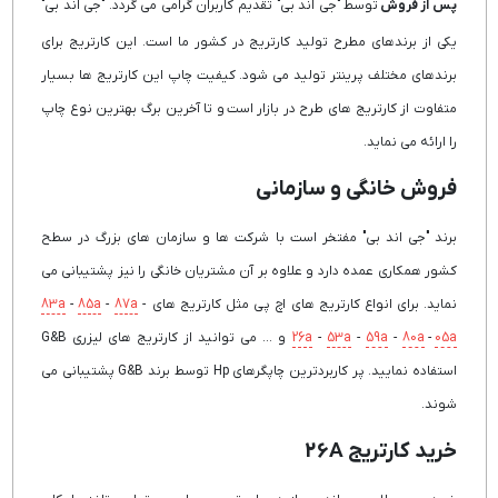
پس از فروش
توسط "جی اند بی" تقدیم کاربران گرامی می گردد. "جی اند بی"
یکی از برندهای مطرح تولید کارتریج در کشور ما است. این کارتریج برای
برندهای مختلف پرینتر تولید می شود. کیفیت چاپ این کارتریج ها بسیار
متفاوت از کارتریج های طرح در بازار است و تا آخرین برگ بهترین نوع چاپ
را ارائه می نماید.
فروش خانگی و سازمانی
برند "جی اند بی" مفتخر است با شرکت ها و سازمان های بزرگ در سطح
کشور همکاری عمده دارد و علاوه بر آن مشتریان خانگی را نیز پشتیبانی می
نماید. برای انواع کارتریج های اچ پی مثل کارتریج های
-
87a
-
85a
-
83a
05a
-
80a
-
59a
-
53a
-
26a
و ... می توانید از کارتریج های لیزری G&B
استفاده نمایید. پر کاربردترین چاپگرهای Hp توسط برند G&B پشتیبانی می
شوند.
خرید کارتریج 26A