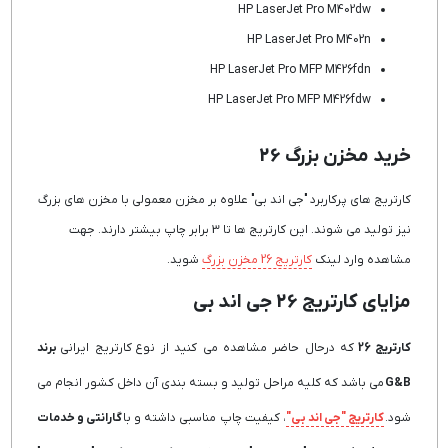
HP LaserJet Pro M402dw
HP LaserJet Pro M402n
HP LaserJet Pro MFP M426fdn
HP LaserJet Pro MFP M426fdw
خرید مخزن بزرگ 26
کارتریج های پرکاربرد "جی اند بی" علاوه بر مخزن معمولی با مخزن های بزرگ
نیز تولید می شوند. این کارتریج ها تا 3 برابر چاپ بیشتر دارند. جهت
مشاهده وارد لینک
کارتریج 26 مخزن بزرگ
شوید.
مزایای کارتریج 26 جی اند بی
کارتریج 26
که درحال حاضر مشاهده می کنید از نوع کارتریج ایرانی
برند
G&B
می باشد که کلیه مراحل تولید و بسته بندی آن داخل کشور انجام می
شود.
کارتریج "جی اند بی"
، کیفیت چاپ مناسبی داشته و با
گارانتی و خدمات