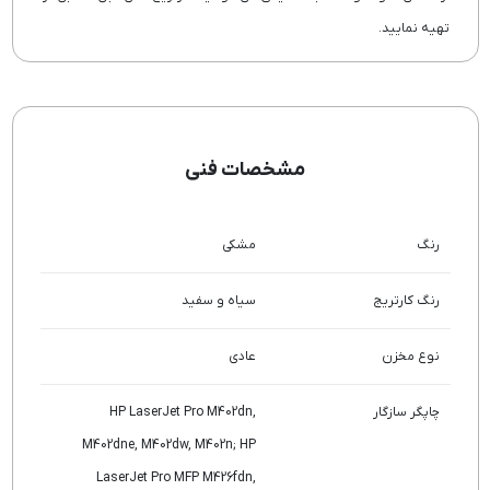
تهیه نمایید.
مشخصات فنی
رنگ
مشکی
رنگ کارتریج
سیاه و سفید
نوع مخزن
عادی
چاپگر سازگار
HP LaserJet Pro M402dn,
M402dne, M402dw, M402n; HP
LaserJet Pro MFP M426fdn,