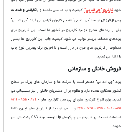
شود.
کارتریج "جی اند بی"
، کیفیت چاپ مناسبی داشته و با
گارانتی و خدمات
پس از فروش
توسط "جی اند بی" تقدیم کاربران گرامی می گردد. "جی اند بی"
یکی از برندهای مطرح تولید کارتریج در کشور ما است. این کارتریج برای
برندهای مختلف پرینتر تولید می شود. کیفیت چاپ این کارتریج ها بسیار
متفاوت از کارتریج های طرح در بازار است و تا آخرین برگ بهترین نوع چاپ
را ارائه می نماید.
فروش خانگی و سازمانی
برند "جی اند بی" مفتخر است با شرکت ها و سازمان های بزرگ در سطح
کشور همکاری عمده دارد و علاوه بر آن مشتریان خانگی را نیز پشتیبانی می
نماید. برای انواع کارتریج های اچ پی مثل کارتریج های
-
87a
-
85a
-
83a
05a
-
80a
-
59a
-
53a
-
26a
و ... می توانید از کارتریج های لیزری G&B
استفاده نمایید. پر کاربردترین چاپگرهای Hp توسط برند G&B پشتیبانی می
شوند.