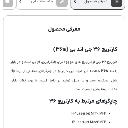
معرفی محصول
مشخصات فنی
معرفی محصول
کارتریج 36 جی اند بی (36a)
کارتریج 36 یکی از کارتریج های موجود برای چاپگر لیزری اچ پی است و در بازار
با نام
36A
شناخته می شود. این کارتریج در چاپگرهای مختلفی از برند Hp
قابل استفاده است و به دلیل تولید در داخل کشور با برند G&B دارای
خدمات پشتیبانی کیفیت است.
چاپگرهای مرتبط به کارتریج 36
HP LaserJet M1120 MFP
HP LaserJet M1522 MFP