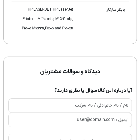
چاپگر سازگار
HP LASERJET HP LaserJet
Printers: M1120 mfp, M1522 mfp,
P1505 M۱۵۲۲n,P۱۵۰۵ and P۱۵۰۵n
دیدگاه و سوالات مشتریان
آیا درباره این کالا سوال یا نظری دارید؟