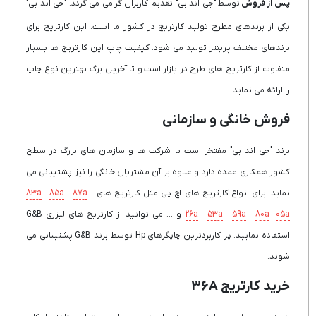
پس از فروش
توسط "جی اند بی" تقدیم کاربران گرامی می گردد. "جی اند بی"
یکی از برندهای مطرح تولید کارتریج در کشور ما است. این کارتریج برای
برندهای مختلف پرینتر تولید می شود. کیفیت چاپ این کارتریج ها بسیار
متفاوت از کارتریج های طرح در بازار است و تا آخرین برگ بهترین نوع چاپ
را ارائه می نماید.
فروش خانگی و سازمانی
برند "جی اند بی" مفتخر است با شرکت ها و سازمان های بزرگ در سطح
کشور همکاری عمده دارد و علاوه بر آن مشتریان خانگی را نیز پشتیبانی می
نماید. برای انواع کارتریج های اچ پی مثل کارتریج های
-
87a
-
85a
-
83a
05a
-
80a
-
59a
-
53a
-
26a
و ... می توانید از کارتریج های لیزری G&B
استفاده نمایید. پر کاربردترین چاپگرهای Hp توسط برند G&B پشتیبانی می
شوند.
خرید کارتریج 36A