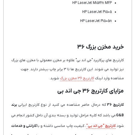
HP LaserJet M1522n MFP
HP LaserJet P1505
HP LaserJet P1505n
خرید مخزن بزرگ 36
کارتریج های پرکاربرد "جی اند بی" علاوه بر مخزن معمولی با مخزن های بزرگ
نیز تولید می شوند. این کارتریج ها تا 3 برابر چاپ بیشتر دارند. جهت
مشاهده وارد لینک
کارتریج 36 مخزن بزرگ
شوید.
مزایای کارتریج 36 جی اند بی
کارتریج 36
که درحال حاضر مشاهده می کنید از نوع کارتریج ایرانی
برند
G&B
می باشد که کلیه مراحل تولید و بسته بندی آن داخل کشور انجام می
شود.
کارتریج "جی اند بی"
، کیفیت چاپ مناسبی داشته و با
گارانتی و خدمات