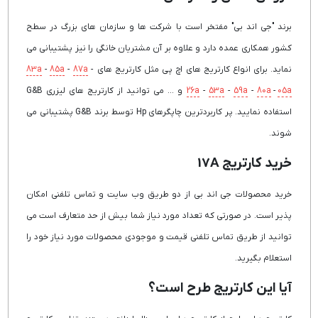
برند "جی اند بی" مفتخر است با شرکت ها و سازمان های بزرگ در سطح
کشور همکاری عمده دارد و علاوه بر آن مشتریان خانگی را نیز پشتیبانی می
نماید. برای انواع کارتریج های اچ پی مثل کارتریج های
-
87a
-
85a
-
83a
05a
-
80a
-
59a
-
53a
-
26a
و ... می توانید از کارتریج های لیزری G&B
استفاده نمایید. پر کاربردترین چاپگرهای Hp توسط برند G&B پشتیبانی می
شوند.
خرید کارتریج 17A
خرید محصولات جی اند بی از دو طریق وب سایت و تماس تلفنی امکان
پذیر است. در صورتی که تعداد مورد نیاز شما بیش از حد متعارف است می
توانید از طریق تماس تلفنی قیمت و موجودی محصولات مورد نیاز خود را
استعلام بگیرید.
آیا این کارتریج طرح است؟