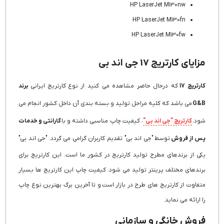
HP LaserJet M130nw
HP LaserJet M130fn
HP LaserJet M130fw
مزایای کارتریج 17 جی اند بی
کارتریج 17
که درحال حاضر مشاهده می کنید از نوع کارتریج ایرانی
برند
G&B
می باشد که کلیه مراحل تولید و بسته بندی آن داخل کشور انجام می
شود.
کارتریج "جی اند بی"
، کیفیت چاپ مناسبی داشته و با
گارانتی و خدمات
پس از فروش
توسط "جی اند بی" تقدیم کاربران گرامی می گردد. "جی اند بی"
یکی از برندهای مطرح تولید کارتریج در کشور ما است. این کارتریج برای
برندهای مختلف پرینتر تولید می شود. کیفیت چاپ این کارتریج ها بسیار
متفاوت از کارتریج های طرح در بازار است و تا آخرین برگ بهترین نوع چاپ
را ارائه می نماید.
فروش خانگی و سازمانی