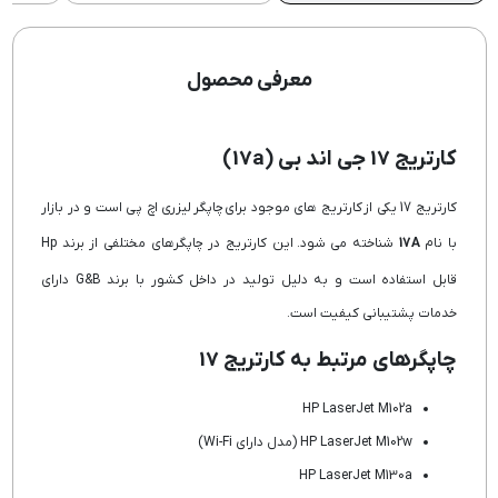
معرفی محصول
کارتریج 17 جی اند بی (17a)
کارتریج 17 یکی از کارتریج های موجود برای چاپگر لیزری اچ پی است و در بازار
با نام
17A
شناخته می شود. این کارتریج در چاپگرهای مختلفی از برند Hp
قابل استفاده است و به دلیل تولید در داخل کشور با برند G&B دارای
خدمات پشتیبانی کیفیت است.
چاپگرهای مرتبط به کارتریج 17
HP LaserJet M102a
HP LaserJet M102w (مدل دارای Wi-Fi)
HP LaserJet M130a