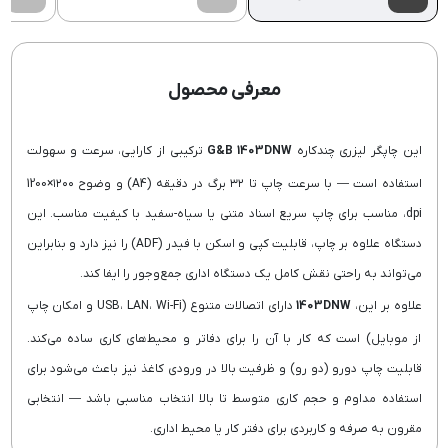
معرفی محصول
این چاپگر لیزری چندکاره
G&B 1403DNW
ترکیبی از کارایی، سرعت و سهولت
استفاده است — با سرعت چاپ تا ۳۲ برگ در دقیقه (A4) و وضوح ۱۲۰۰×1200
dpi، مناسب برای چاپ سریع اسناد متنی یا سیاه-سفید با کیفیت مناسب. این
دستگاه علاوه بر چاپ، قابلیت کپی و اسکن با فیدر (ADF) را نیز دارد و بنابراین
می‌تواند به راحتی نقش کامل یک دستگاه اداری جمع‌وجور را ایفا کند.
علاوه بر این،
1403DNW
دارای اتصالات متنوع (USB، LAN، Wi-Fi و امکان چاپ
از موبایل) است که کار با آن را برای دفاتر و محیط‌های کاری ساده می‌کند.
قابلیت چاپ دورو (دو رو) و ظرفیت بالا در ورودی کاغذ نیز باعث می‌شود برای
استفاده مداوم و حجم کاری متوسط تا بالا انتخاب مناسبی باشد — انتخابی
مقرون به صرفه و کاربردی برای دفتر کار یا محیط اداری.