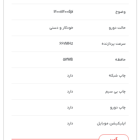
وضوح
1200x1200dpi
حالت دورو
خودکار و دستی
سرعت پردازنده
667MHz
حافظه
512MB
چاپ شبکه
دارد
چاپ بی سیم
دارد
چاپ دورو
دارد
اپلیکیشن موبایل
دارد
کپی