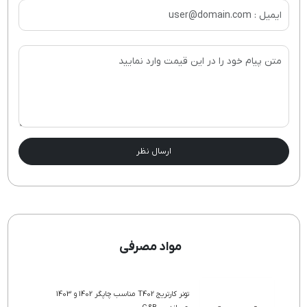
ارسال نظر
مواد مصرفی
تونر کارتریج T402 مناسب چاپگر 1402 و 1403