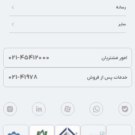
رسانه
سایر
021-45412000
امور مشتریان
021-41978
خدمات پس از فروش