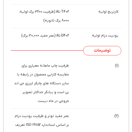
کارتریج اولیه
AL-T402 (ظرفیت 3200 برگ اولیه،
8000 برگ ثانویه)
یونیت درام اولیه
AL-D402 (عمر مفید 30,000 برگ)
توضیحات
(1)
ظرفیت چاپ ماهانه معیاری برای
مقایسه کارایی محصول در رابطه با
سایر دستگاه های چاپگر لیزری جی اند
بی است و بیانگر حداکثر تصویر
خروجی در ماه نیست.
(2)
عمر مفید تونر و ظرفیت یونیت درام
بر اساس استاندارد ISO 19752 تعریف