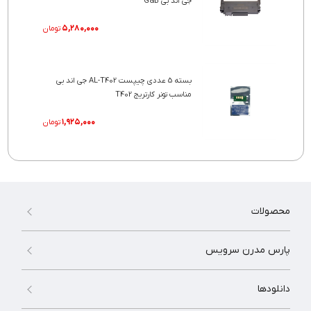
جی اند بی G&B
۵,۲۸۰,۰۰۰
تومان
بسته 5 عددی چیپست AL-T402 جی اند بی
مناسب تونر کارتریج T402
۱,۹۲۵,۰۰۰
تومان
محصولات
پارس مدرن سرویس
دانلودها