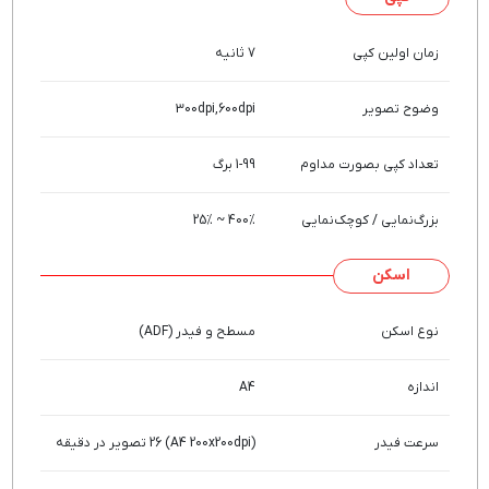
زمان اولین کپی
7 ثانیه
وضوح تصویر
300dpi,600dpi
تعداد کپی بصورت مداوم
1-99 برگ
بزرگ‌نمایی / کوچک‌نمایی
400% ~ 25%
اسکن
نوع اسکن
مسطح و فیدر (ADF)
اندازه
A4
سرعت فیدر
(A4 200x200dpi) 26 تصویر در دقیقه