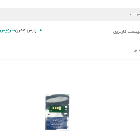
پارس مدرن
سرویس
یپست کارتریج
 بی