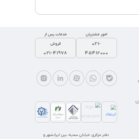
امور مشتریان
خدمات پس از
021-
فروش
021-41978
45412000
ن
دفتر مرکزی: خیابان سمیه، بین ایرانشهر و