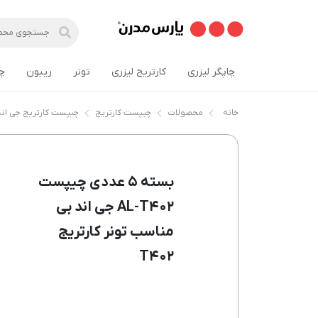
چاپگر لیزری
کارتریج لیزری
تونر
ریبون
چ
خانه
محصولات
چیپست کارتریج
چیپست کارتریج جی اند
بسته ۵ عددی چیپست
AL-T۴۰۲ جی اند بی
مناسب تونر کارتریج
T۴۰۲