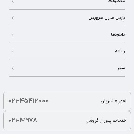
محصولات
پارس مدرن سرویس
دانلودها
رسانه
سایر
021-45412000
امور مشتریان
021-41978
خدمات پس از فروش