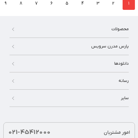
9
8
7
6
5
4
3
2
1
محصولات
پارس مدرن سرویس
دانلودها
رسانه
سایر
021-45412000
امور مشتریان