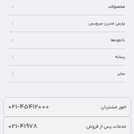
محصولات
پارس مدرن سرویس
دانلودها
رسانه
سایر
021-45412000
امور مشتریان
021-41978
خدمات پس از فروش