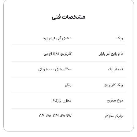
مشخصات فنی
رنگ
مشکی
آبی
قرمز
زرد
نام رایج در بازار
کارتریج 126a اچ پی
تعداد برگ
1200 مشکی - 1000 رنگی
رنگ کارتریج
رنگی
نوع مخزن
مخزن بزرگ+
چاپگر سازگار
CP 1025 -CP 1025 NW