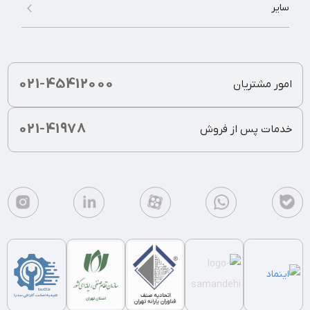
سایر
021-45412000
امور مشتریان
021-41978
خدمات پس از فروش