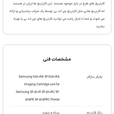
کارتریج های طرح در بازار موجود هستند. این کارتریج ها ارزان تر هستند
اما کارتریج هایی مثل کارتریج جی اند بی توسط یک شرکت پشتیبانی و ارائه
می شوند و شما با خیال راحت می توانید کارتریج های جی اند بی را تهیه
نمایید.
مشخصات فنی
چاپگر سازگار
Samsung D560RA SF-D560RA
Imaging Cartridge use for
Samsung SF-560R SF-560RC SF-
565PR SF-565PRC Printer
رنگ کارتریج
سیاه و سفید