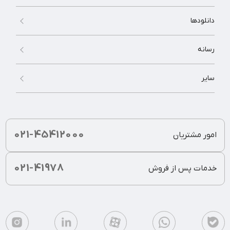
دانلودها
رسانه
سایر
021-45412000
امور مشتریان
021-41978
خدمات پس از فروش