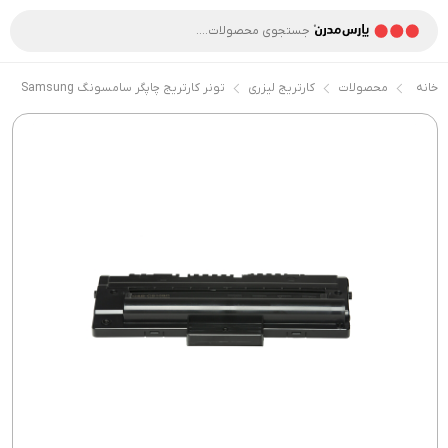
خانه
محصولات
کارتریج لیزری
تونر کارتریج چاپگر سامسونگ Samsung