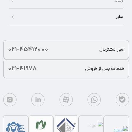
رسانه
سایر
021-45412000
امور مشتریان
021-41978
خدمات پس از فروش