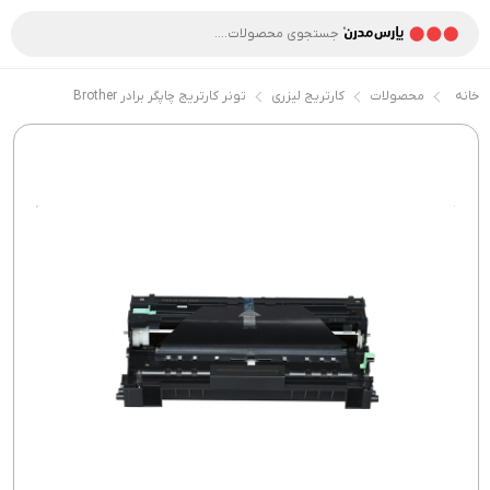
خانه
محصولات
کارتریج لیزری
تونر کارتریج چاپگر برادر Brother