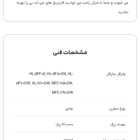
می شوند و شما با خیال راحت می توانید کارتریج های جی اند بی را تهیه
نمایید.
مشخصات فنی
چاپگر سازگار
HL-5440D, HL-5450DN, HL-
5470DW, HL-6180DW, MFC-8510DN,
MFC-8910DW
نوع مخزن
عادی
تعداد برگ
30,000 برگ