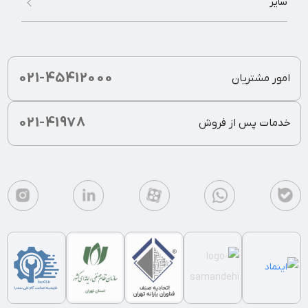
سایر
021-45412000
امور مشتریان
021-41978
خدمات پس از فروش