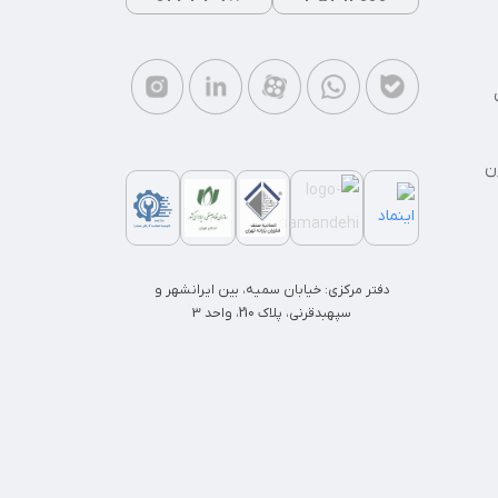
ن
دفتر مرکزی: خیابان سمیه، بین ایرانشهر و
سپهبدقرنی، پلاک 210، واحد 3