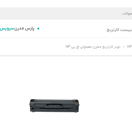
پارس مدرن
سرویس
یپست کارتریج
تونر کارتریج مخزن معمولی اچ پی HP