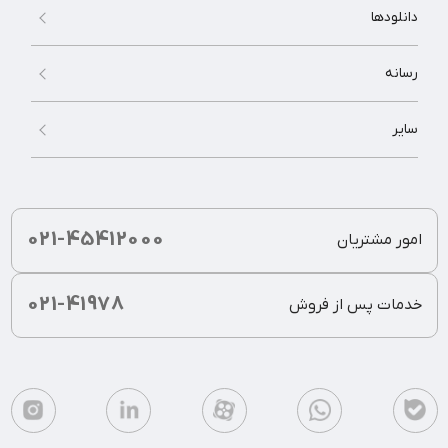
دانلودها
رسانه
سایر
021-45412000
امور مشتریان
021-41978
خدمات پس از فروش