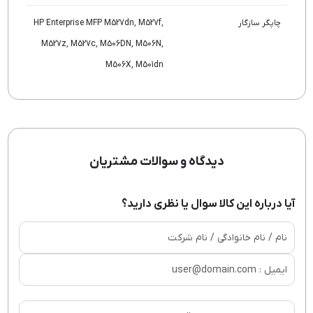
چاپگر سازگار
HP Enterprise MFP M527dn, M527f,
M527z, M527c, M506DN, M506N,
M506X, M501dn
دیدگاه و سوالات مشتریان
آیا درباره این کالا سوال یا نظری دارید؟