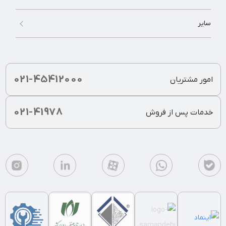
سایر
021-45412000
امور مشتریان
021-41978
خدمات پس از فروش