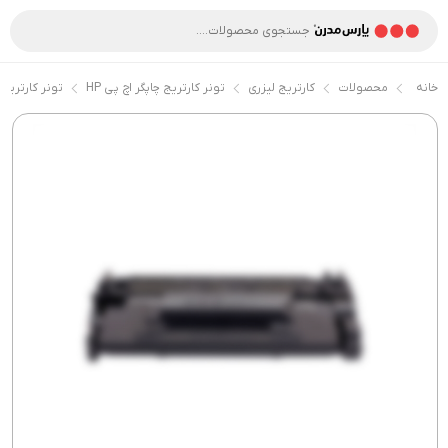
خانه
محصولات
کارتریج لیزری
تونر کارتریج چاپگر اچ پی HP
تونر کارتریج 