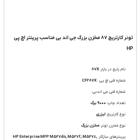
تونر کارتریج ۸۷ مخزن بزرگ جی اند بی مناسب پرینتر اچ پی
HP
نام رایج در بازار:
۸۷X
شماره فنی اچ پی :
CF۲۸۷X
شماره فنی جی اندبی:
تعداد چاپ:
۹۰۰۰ برگ
نوع کارتریج:
لیزری
نوع مخزن تونر:
مخزن بزرگ
پرینترهای سازگار:
HP Enterprise MFP M۵۲۷dn, M۵۲۷f, M۵۲۷z,