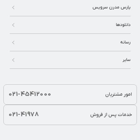
پارس مدرن سرویس
دانلودها
رسانه
سایر
021-45412000
امور مشتریان
021-41978
خدمات پس از فروش