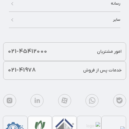
رسانه
سایر
021-45412000
امور مشتریان
021-41978
خدمات پس از فروش