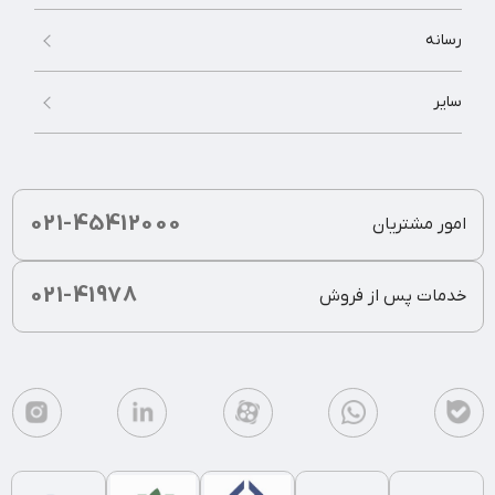
رسانه
سایر
021-45412000
امور مشتریان
021-41978
خدمات پس از فروش