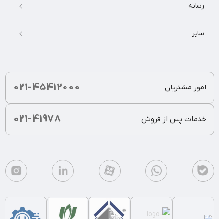
رسانه
سایر
021-45412000
امور مشتریان
021-41978
خدمات پس از فروش