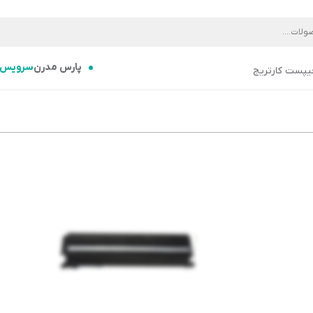
پارس مدرن
سرویس
یپست کارتریج