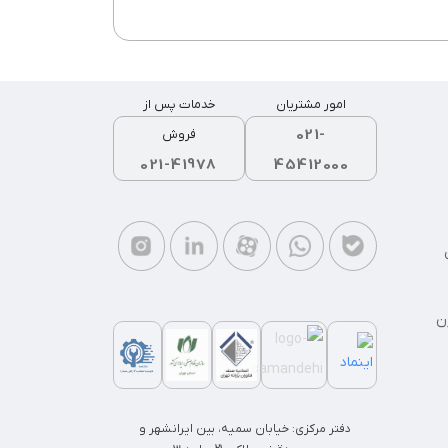
امور مشتریان
خدمات پس از
021-
فروش
021-41978
45412000
ن
دفتر مرکزی: خیابان سمیه، بین ایرانشهر و