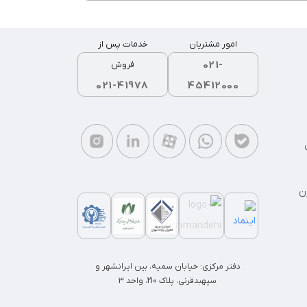
امور مشتریان
خدمات پس از
021-
فروش
021-41978
45412000
ن
دفتر مرکزی: خیابان سمیه، بین ایرانشهر و
سپهبدقرنی، پلاک 210، واحد 3