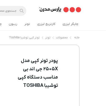
چاپگر لیزری
کارتریج لیزری
تونر
ریبون
چ
خانه
محصولات
تونر
تونر کپی توشیبا Toshiba
پودر تونر کپی مدل
۲۵۰۵X جی اند بی
مناسب دستگاه کپی
توشیبا TOSHIBA