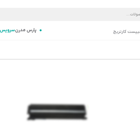
پارس مدرن
سرویس
یپست کارتریج