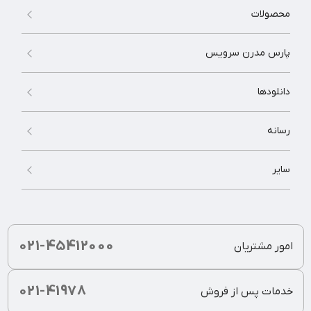
محصولات
پارس مدرن سرویس
دانلودها
رسانه
سایر
021-45412000
امور مشتریان
021-41978
خدمات پس از فروش