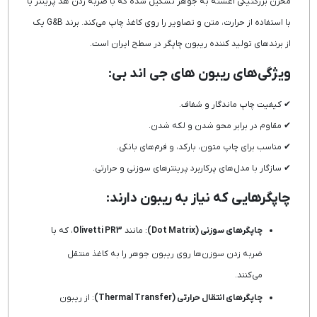
مخزن بزرگتیکی آغشته به جوهر تشکیل شده که با ضربه زدن هد پرینتر یا
با استفاده از حرارت، متن و تصاویر را روی کاغذ چاپ می‌کند. برند G&B یک
از برندهای تولید کننده ریبون چاپگر در سطح ایران است.
ویژگی‌های ریبون های جی اند بی:
✔ کیفیت چاپ ماندگار و شفاف.
✔ مقاوم در برابر محو شدن و لکه شدن.
✔ مناسب برای چاپ متون، بارکد، و فرم‌های بانکی.
✔ سازگار با مدل‌های پرکاربرد پرینترهای سوزنی و حرارتی.
چاپگرهایی که نیاز به ریبون دارند:
چاپگرهای سوزنی (Dot Matrix)
: مانند
Olivetti PR3
، که با
ضربه زدن سوزن‌ها روی ریبون جوهر را به کاغذ منتقل
می‌کنند.
چاپگرهای انتقال حرارتی (Thermal Transfer)
: از ریبون