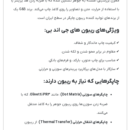
مخزن بزرگتیکی آغشته به جوهر تشکیل شده که با ضربه زدن هد پرینتر یا
با استفاده از حرارت، متن و تصاویر را روی کاغذ چاپ می‌کند. برند G&B یک
از برندهای تولید کننده ریبون چاپگر در سطح ایران است.
ویژگی‌های ریبون های جی اند بی:
✔ کیفیت چاپ ماندگار و شفاف.
✔ مقاوم در برابر محو شدن و لکه شدن.
✔ مناسب برای چاپ متون، بارکد، و فرم‌های بانکی.
✔ سازگار با مدل‌های پرکاربرد پرینترهای سوزنی و حرارتی.
چاپگرهایی که نیاز به ریبون دارند:
چاپگرهای سوزنی (Dot Matrix)
: مانند
Olivetti PR3
، که با
ضربه زدن سوزن‌ها روی ریبون جوهر را به کاغذ منتقل
می‌کنند.
چاپگرهای انتقال حرارتی (Thermal Transfer)
: از ریبون