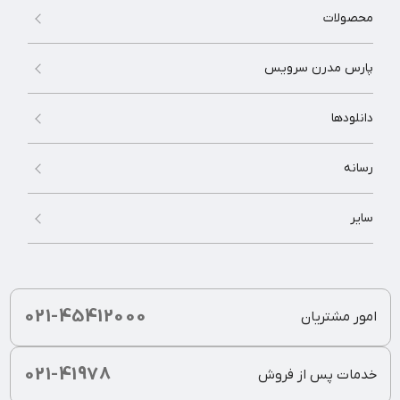
محصولات
پارس مدرن سرویس
دانلودها
رسانه
سایر
021-45412000
امور مشتریان
021-41978
خدمات پس از فروش