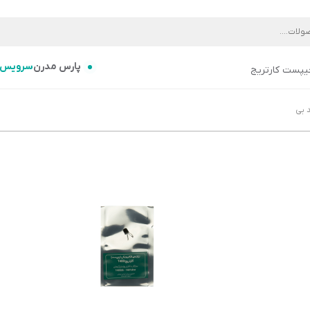
پارس مدرن
سرویس
یپست کارتریج
 بی