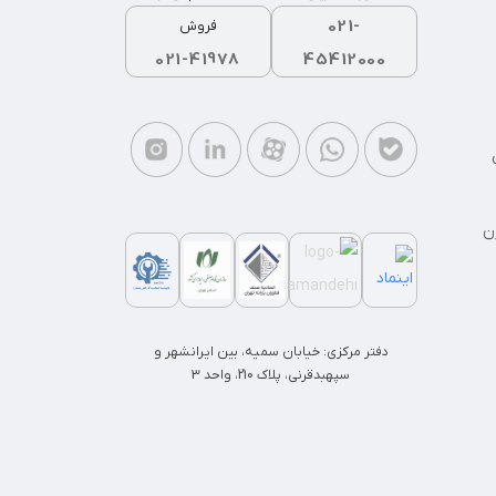
021-
فروش
021-41978
45412000
ن
دفتر مرکزی: خیابان سمیه، بین ایرانشهر و
سپهبدقرنی، پلاک 210، واحد 3