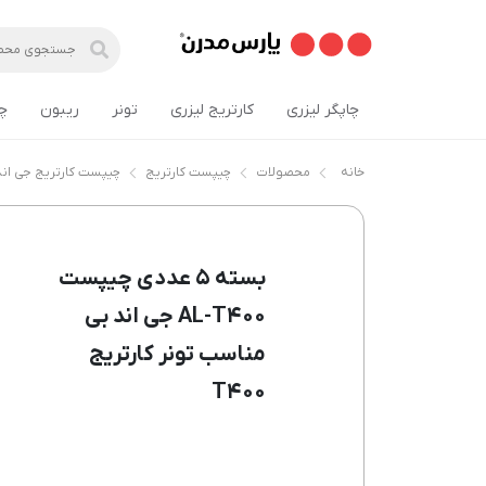
چاپگر لیزری
کارتریج لیزری
تونر
ریبون
چ
خانه
محصولات
چیپست کارتریج
چیپست کارتریج جی اند
بسته ۵ عددی چیپست
AL-T۴۰۰ جی اند بی
مناسب تونر کارتریج
T۴۰۰