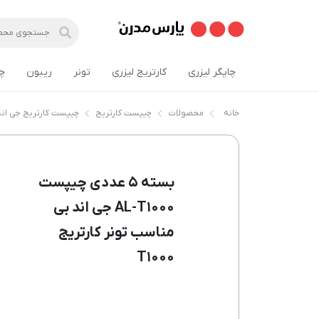
چاپگر لیزری
کارتریج لیزری
تونر
ریبون
چ
خانه
محصولات
چیپست کارتریج
چیپست کارتریج جی اند
بسته ۵ عددی چیپست
AL-T۱۰۰۰ جی اند بی
مناسب تونر کارتریج
T۱۰۰۰