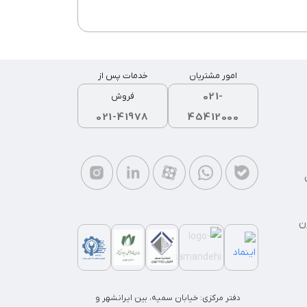
امور مشتریان
خدمات پس از
021-
فروش
021-41978
45412000
ن
دفتر مرکزی: خیابان سمیه، بین ایرانشهر و