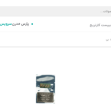
پارس مدرن
سرویس
یپست کارتریج
 بی