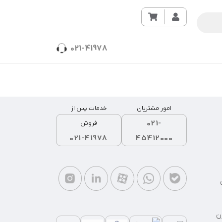
021-41978
امور مشتریان
خدمات پس از
021-
فروش
021-41978
45412000
ن