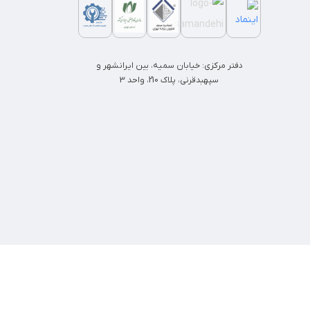
دفتر مرکزی: خیابان سمیه، بین ایرانشهر و
سپهبدقرنی، پلاک 210، واحد 3