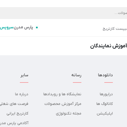
پارس مدرن
سرویس
یپست کارتریج
آموزش نمایندگان
دانلودها
رسانه
سایر
درایورها
نمایشگاه ها و رویدادها
درباره ما
کاتالوگ ها
مرکز آموزش محصولات
فرصت های شغلی
اپلیکیشن
مجله تکنولوژی
کارتریج ایرانی
آکادمی پارس مدر