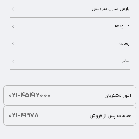
پارس مدرن سرویس
دانلودها
رسانه
سایر
021-45412000
امور مشتریان
021-41978
خدمات پس از فروش